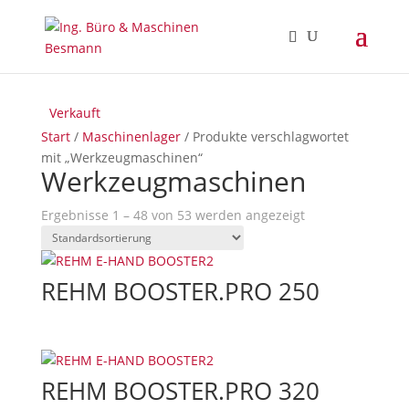
Verkauft
Verkauft
Verkauft
Verkauft
Verkauft
Verkauft
Verkauft
Start
/
Maschinenlager
/ Produkte verschlagwortet
mit „Werkzeugmaschinen“
Werkzeugmaschinen
Ergebnisse 1 – 48 von 53 werden angezeigt
REHM BOOSTER.PRO 250
REHM BOOSTER.PRO 320