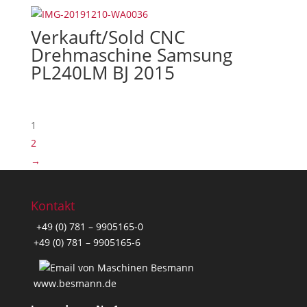
Verkauft/Sold CNC
Drehmaschine Samsung
PL240LM BJ 2015
1
2
→
Kontakt
+49 (0) 781 – 9905165-0
+49 (0) 781 – 9905165-6
www.besmann.de