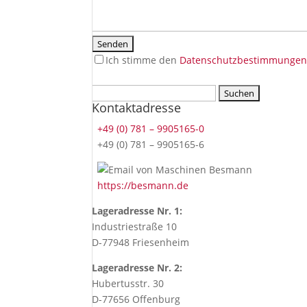
Ich stimme den
Datenschutzbestimmunge
If
Suchen
you
Kontaktadresse
nach:
press
this
+49 (0) 781 – 9905165-0
button,
+49 (0) 781 – 9905165-6
you
will
https://besmann.de
accept
our
Lageradresse Nr. 1:
terms
Industriestraße 10
and
D-77948 Friesenheim
conditions.
This
Lageradresse Nr. 2:
field
Hubertusstr. 30
is
D-77656 Offenburg