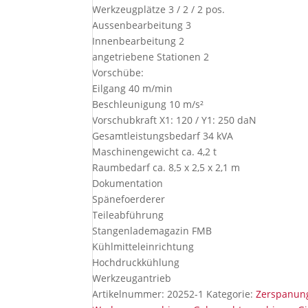
Werkzeugplätze 3 / 2 / 2 pos.
Aussenbearbeitung 3
Innenbearbeitung 2
angetriebene Stationen 2
Vorschübe:
Eilgang 40 m/min
Beschleunigung 10 m/s²
Vorschubkraft X1: 120 / Y1: 250 daN
Gesamtleistungsbedarf 34 kVA
Maschinengewicht ca. 4,2 t
Raumbedarf ca. 8,5 x 2,5 x 2,1 m
Dokumentation
Spänefoerderer
Teileabführung
Stangenlademagazin FMB
Kühlmitteleinrichtung
Hochdruckkühlung
Werkzeugantrieb
Artikelnummer:
20252-1
Kategorie:
Zerspanung