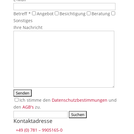
Betreff *
Angebot
Besichtigung
Beratung
Sonstiges
Ihre Nachricht
Ich stimme den
Datenschutzbestimmungen
und
den
AGB's
zu.
Suchen
If
Kontaktadresse
nach:
you
press
+49 (0) 781 – 9905165-0