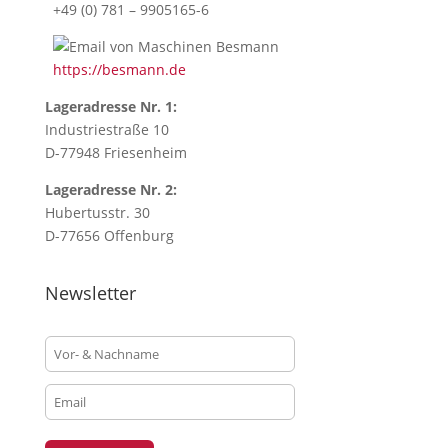
this
+49 (0) 781 – 9905165-6
button,
you
https://besmann.de
will
accept
Lageradresse Nr. 1:
our
Industriestraße 10
terms
D-77948 Friesenheim
and
conditions.
Lageradresse Nr. 2:
This
Hubertusstr. 30
field
D-77656 Offenburg
is
specially
Newsletter
created
for
technical
issues,
only.