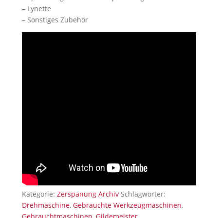
– Lynette
– Sonstiges Zubehör
Kategorie:
Zerspanung Archiv
Schlagwörter:
Drehmaschine
,
Gebrauchte Werkzeugmaschinen
,
Gebrauchtmaschinen
,
Gildemeister
,