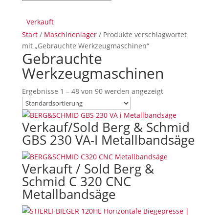
Verkauft
Verkauft
Verkauft
Verkauft
Verkauft
Verkauft
Verkauft
Verkauft
Verkauft
Verkauft
Verkauft
Verkauft
Verkauft
Verkauft
Verkauft
Verkauft
Verkauft
Verkauft
Verkauft
Verkauft
Verkauft
Verkauft
Verkauft
Verkauft
Verkauft
Verkauft
Verkauft
Verkauft
Verkauft
Verkauft
Verkauft
Verkauft
Verkauft
Verkauft
Verkauft
Verkauft
Verkauft
Verkauft
Verkauft
Verkauft
Verkauft
Verkauft
Verkauft
Verkauft
Verkauft
Verkauft
Verkauft
Start
/
Maschinenlager
/ Produkte verschlagwortet
mit „Gebrauchte Werkzeugmaschinen“
Gebrauchte
Werkzeugmaschinen
Ergebnisse 1 – 48 von 90 werden angezeigt
Verkauf/Sold Berg & Schmid
GBS 230 VA-I Metallbandsäge
Verkauft / Sold Berg &
Schmid C 320 CNC
Metallbandsäge