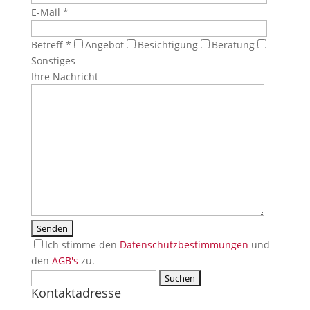
E-Mail *
Betreff *
Angebot
Besichtigung
Beratung
Sonstiges
Ihre Nachricht
Ich stimme den
Datenschutzbestimmungen
und
den
AGB's
zu.
Suchen
If
Kontaktadresse
nach:
you
press