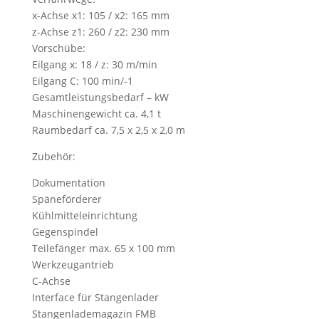
x-Achse x1: 105 / x2: 165 mm
z-Achse z1: 260 / z2: 230 mm
Vorschübe:
Eilgang x: 18 / z: 30 m/min
Eilgang C: 100 min/-1
Gesamtleistungsbedarf – kW
Maschinengewicht ca. 4,1 t
Raumbedarf ca. 7,5 x 2,5 x 2,0 m
Zubehör:
Dokumentation
Späneförderer
Kühlmitteleinrichtung
Gegenspindel
Teilefänger max. 65 x 100 mm
Werkzeugantrieb
C-Achse
Interface für Stangenlader
Stangenlademagazin FMB