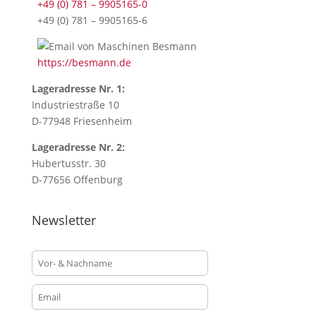
+49 (0) 781 – 9905165-0
this
+49 (0) 781 – 9905165-6
button,
you
https://besmann.de
will
accept
Lageradresse Nr. 1:
our
Industriestraße 10
terms
D-77948 Friesenheim
and
conditions.
Lageradresse Nr. 2:
This
Hubertusstr. 30
field
D-77656 Offenburg
is
specially
Newsletter
created
for
technical
issues,
only.