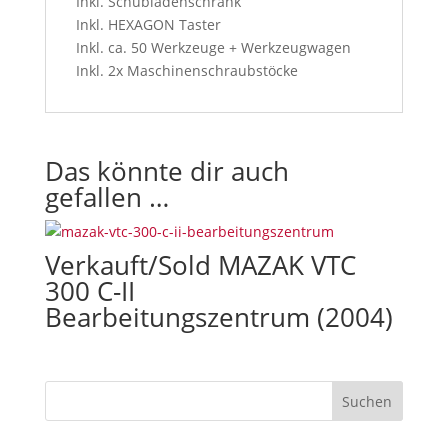
Inkl. Schubladenschrank
o
Inkl. HEXAGON Taster
u
Inkl. ca. 50 Werkzeuge + Werkzeugwagen
r
Inkl. 2x Maschinenschraubstöcke
t
e
r
m
Das könnte dir auch
s
gefallen …
a
n
d
Verkauft/Sold MAZAK VTC
c
300 C-II
o
Bearbeitungszentrum (2004)
n
d
i
t
i
o
n