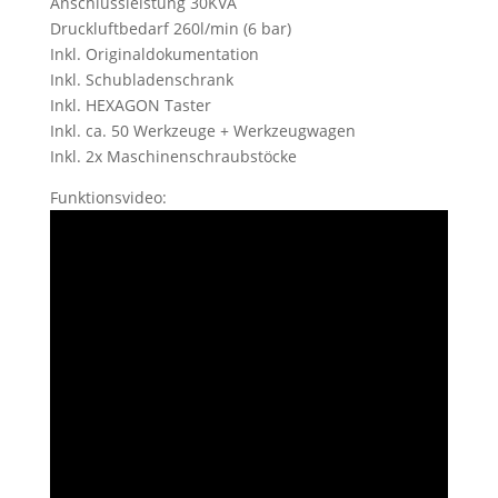
Anschlussleistung 30KVA
Druckluftbedarf 260l/min (6 bar)
Inkl. Originaldokumentation
Inkl. Schubladenschrank
Inkl. HEXAGON Taster
Inkl. ca. 50 Werkzeuge + Werkzeugwagen
Inkl. 2x Maschinenschraubstöcke
Funktionsvideo: