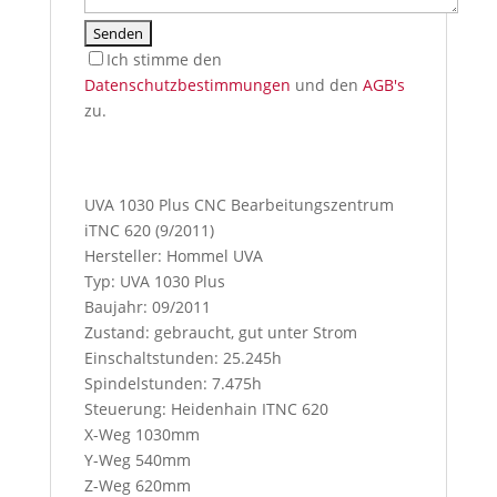
Ich stimme den
Datenschutzbestimmungen
und den
AGB's
zu.
I
f
y
UVA 1030 Plus CNC Bearbeitungszentrum
o
iTNC 620 (9/2011)
u
Hersteller: Hommel UVA
p
Typ: UVA 1030 Plus
r
Baujahr: 09/2011
e
Zustand: gebraucht, gut unter Strom
s
Einschaltstunden: 25.245h
s
Spindelstunden: 7.475h
t
Steuerung: Heidenhain ITNC 620
h
X-Weg 1030mm
i
Y-Weg 540mm
s
Z-Weg 620mm
b