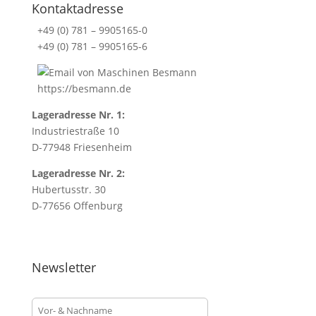
Kontaktadresse
s
+49 (0) 781 – 9905165-0
.
+49 (0) 781 – 9905165-6
T
h
i
https://besmann.de
s
f
Lageradresse Nr. 1:
i
Industriestraße 10
e
D-77948 Friesenheim
l
Lageradresse Nr. 2:
d
Hubertusstr. 30
i
D-77656 Offenburg
s
s
p
e
Newsletter
c
i
a