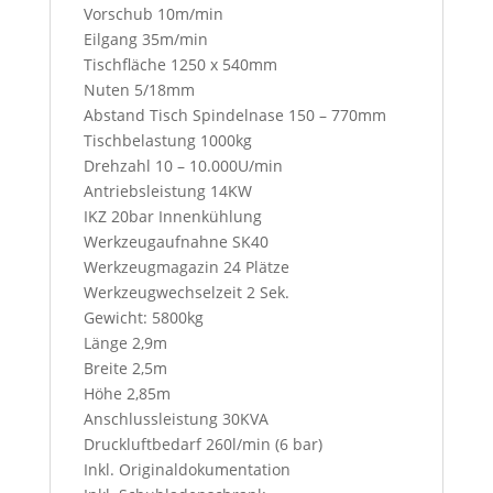
Vorschub 10m/min
u
Eilgang 35m/min
t
Tischfläche 1250 x 540mm
t
Nuten 5/18mm
o
Abstand Tisch Spindelnase 150 – 770mm
n
Tischbelastung 1000kg
,
Drehzahl 10 – 10.000U/min
y
Antriebsleistung 14KW
o
IKZ 20bar Innenkühlung
u
Werkzeugaufnahne SK40
w
Werkzeugmagazin 24 Plätze
i
Werkzeugwechselzeit 2 Sek.
l
Gewicht: 5800kg
l
Länge 2,9m
a
Breite 2,5m
c
Höhe 2,85m
c
Anschlussleistung 30KVA
e
Druckluftbedarf 260l/min (6 bar)
p
Inkl. Originaldokumentation
t