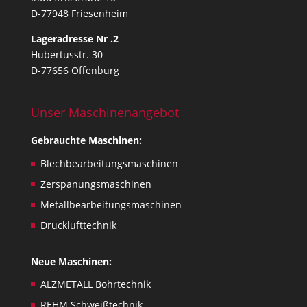
D-77948 Friesenheim
a
l
Lageradresse Nr .2
i
Hubertusstr. 30
s
D-77656 Offenburg
s
u
e
Unser Maschinenangebot
s
Gebrauchte Maschinen:
,
o
Blechbearbeitungsmaschinen
n
Zerspanungsmaschinen
l
Metallbearbeitungsmaschinen
y
.
Drucklufttechnik
Neue Maschinen:
ALZMETALL Bohrtechnik
REHM Schweißtechnik