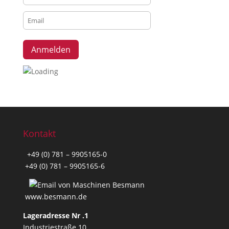
l
l
y
c
r
e
a
t
e
d
f
Kontakt
o
r
+49 (0) 781 – 9905165-0
t
+49 (0) 781 – 9905165-6
e
c
h
www.besmann.de
n
Lageradresse Nr .1
i
Industriestraße 10
c