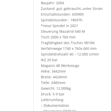
Baujahr: 2004
r
Zustand: gut, gebraucht, unter Strom
e
Einschaltstunden: 43990h
s
Spindelstunden : 18697h
s
*neue Spindel in 2021
t
Steuerung Mazatrol 640 M
h
Tisch 2000 x 760 mm
i
Tragfähigkeit des Tisches 9810N
s
Verfahrwege 1740 x 760x 660 mm
b
Spindeldrehzahl 40 – 12.000 U/min
u
IKZ 20 bar
t
Magazin 48 Werkzeuge
t
Höhe: 3442mm
o
Breite: 4424mm
n
Tiefe: 3485mm
,
Gewicht: 12.000kg
y
Druck: 5-9 bar
o
Lieferumfang:
u
– Dokumentation
w