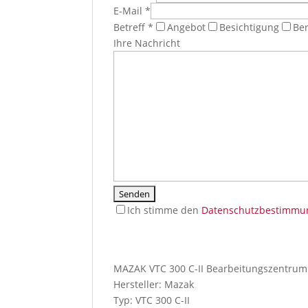
E-Mail *
Betreff *
Angebot
Besichtigung
Be
Ihre Nachricht
Ich stimme den
Datenschutzbestimmu
I
f
y
MAZAK VTC 300 C-II Bearbeitungszentrum 
o
Hersteller: Mazak
u
Typ: VTC 300 C-II
p