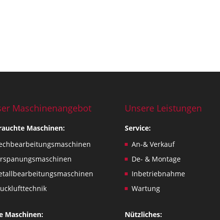
er Maschinenangebot
Unsere Leistungen
rauchte Maschinen:
Service:
echbearbeitungsmaschinen
An-& Verkauf
erspanungsmaschinen
De- & Montage
tallbearbeitungsmaschinen
Inbetriebnahme
ucklufttechnik
Wartung
e Maschinen:
Nützliches: