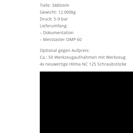
Tiefe: 3485mm
Gewicht: 12.000kg
Druck: 5-9 bar
Lieferumfang:
– Dokumentation
– Messtaster OMP 60
Optional gegen Aufpreis:
Ca.: 50 Werkzeugaufnahmen mit Werkzeug
4x neuwertige Hilma NC 125 Schraubstöcke