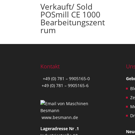
Verkauft/ Sold
c
POSmill CE 1000
o
Bearbeitungszent
n
d
rum
i
t
i
o
n
Kontakt
Uns
s
.
+49 (0) 781 – 9905165-0
Geb
T
+49 (0) 781 – 9905165-6
Bl
h
i
Z
s
Me
f
Dr
i
www.besmann.de
e
Lageradresse Nr .1
l
Neu