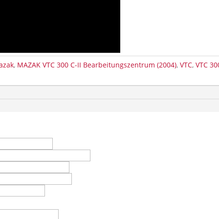
azak
,
MAZAK VTC 300 C-II Bearbeitungszentrum (2004)
,
VTC
,
VTC 30