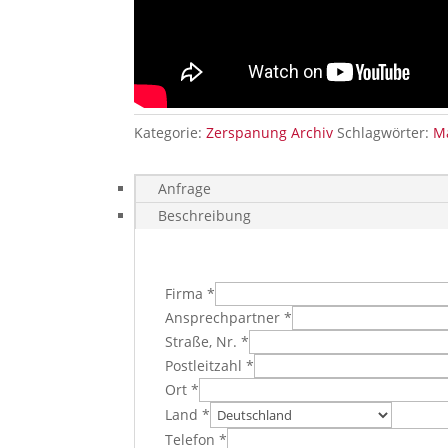
Kategorie:
Zerspanung Archiv
Schlagwörter:
M
Anfrage
Beschreibung
Firma *
Ansprechpartner *
Straße, Nr. *
Postleitzahl *
Ort *
Land *
Telefon *