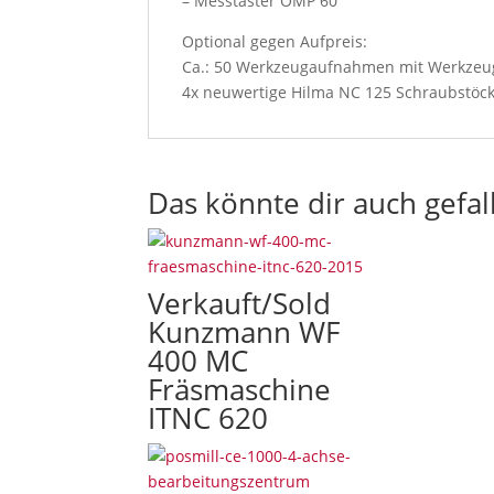
– Messtaster OMP 60
i
l
Optional gegen Aufpreis:
l
Ca.: 50 Werkzeugaufnahmen mit Werkzeu
a
4x neuwertige Hilma NC 125 Schraubstöc
c
c
e
p
Das könnte dir auch gefal
t
o
u
r
Verkauft/Sold
t
Kunzmann WF
e
400 MC
r
Fräsmaschine
m
ITNC 620
s
a
n
d