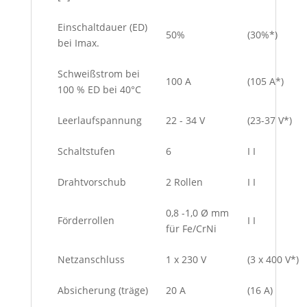
Einschaltdauer (ED)
50%
(30%*)
bei Imax.
Schweißstrom bei
100 A
(105 A*)
100 % ED bei 40°C
Leerlaufspannung
22 - 34 V
(23-37 V*)
Schaltstufen
6
I I
Drahtvorschub
2 Rollen
I I
0,8 -1,0 Ø mm
Förderrollen
I I
für Fe/CrNi
Netzanschluss
1 x 230 V
(3 x 400 V*)
Absicherung (träge)
20 A
(16 A)