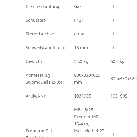
Brennerkühlung
Gas
I I
Schutzart
IP 21
I I
Steuerbuchse
ohne
I I
Schweißkabelbuchse
13 mm
I I
Gewicht
54,0 kg
60,0 kg
Abmessung
800x330x620
800x330x620
Stromquelle LxBxH
mm
Artikel-Nr.
1031905
1031905
MB 15/25
Brenner MB
15/4 m,
Premium-Set
Massekabel 25
I I