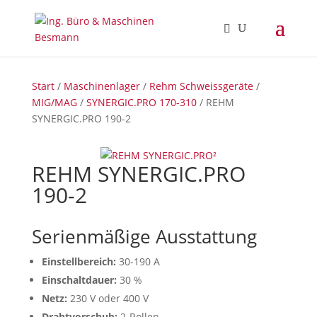
Start
/
Maschinenlager
/
Rehm Schweissgeräte
/
MIG/MAG
/
SYNERGIC.PRO 170-310
/ REHM
SYNERGIC.PRO 190-2
REHM SYNERGIC.PRO
190-2
Serienmäßige Ausstattung
Einstellbereich:
30-190 A
Einschaltdauer:
30 %
Netz:
230 V oder 400 V
Drahtvorschub:
2-Rollen