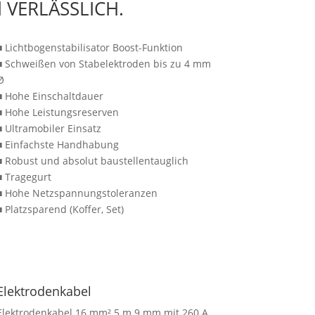
 VERLÄSSLICH.
■ Lichtbogenstabilisator Boost-Funktion
■ Schweißen von Stabelektroden bis zu 4 mm
Ø
■ Hohe Einschaltdauer
■ Hohe Leistungsreserven
■ Ultramobiler Einsatz
■ Einfachste Handhabung
■ Robust und absolut baustellentauglich
■ Tragegurt
■ Hohe Netzspannungstoleranzen
■ Platzsparend (Koffer, Set)
Elektrodenkabel
Elektrodenkabel 16 mm² 5 m 9 mm mit 260 A