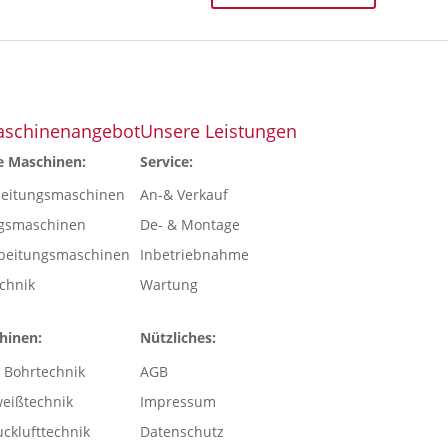
aschinenangebot
Unsere Leistungen
e Maschinen:
Service:
beitungsmaschinen
An-& Verkauf
gsmaschinen
De- & Montage
rbeitungsmaschinen
Inbetriebnahme
echnik
Wartung
hinen:
Nützliches:
 Bohrtechnik
AGB
eißtechnik
Impressum
cklufttechnik
Datenschutz