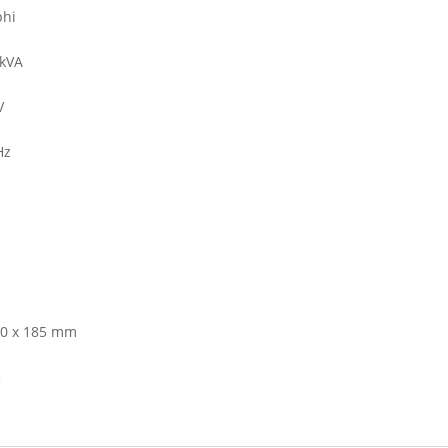
phi
 kVA
V
Hz
20 x 185 mm
3