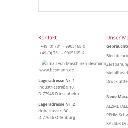
Kontakt
Unser M
+49 (0) 781 – 9905165-0
Gebraucht
+49 (0) 781 – 9905165-6
Blechbear
Zerspanun
www.besmann.de
Metallbea
Lageradresse Nr .1
Druckluftt
Industriestraße 10
D-77948 Friesenheim
Neue Masc
Lageradresse Nr .2
ALZMETALL
Hubertusstr. 30
REHM Schw
D-77656 Offenburg
KAESER Dru