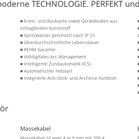
oderne TECHNOLOGIE. PERFEKT und
■ Front- und Rückseite sowie Geräteboden aus
schlagfestem Kunststoff
■ Spritzwasser geschützt nach IP 23
■ Überdurchschnittliche Lebensdauer
■ REHM Garantie
■ Volldigitales Arc-Management
■ Intelligente Zündautomatik (ICS)
■ Automatischer Hotstart
■ Integrierte Anti-Stick- und ArcForce-Funktion
ör
Massekabel
Massekabel 16 mm² 4 m 9 mm mit 200 A