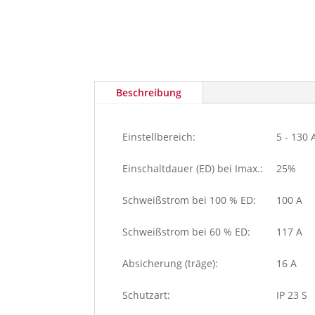
Beschreibung
Einstellbereich:
5 - 130 
Einschaltdauer (ED) bei Imax.:
25%
Schweißstrom bei 100 % ED:
100 A
Schweißstrom bei 60 % ED:
117 A
Absicherung (träge):
16 A
Schutzart:
IP 23 S