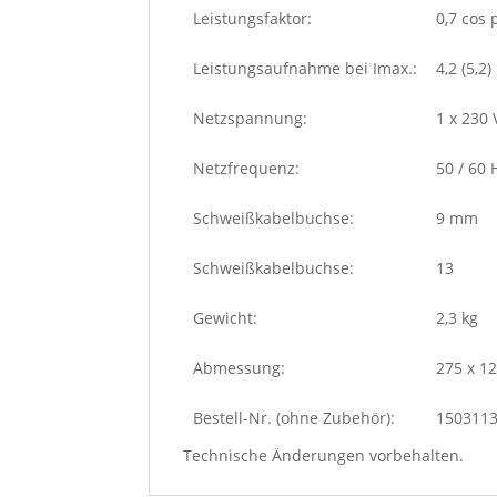
Leistungsfaktor:
0,7 cos 
Leistungsaufnahme bei Imax.:
4,2 (5,2)
Netzspannung:
1 x 230 
Netzfrequenz:
50 / 60 
Schweißkabelbuchse:
9 mm
Schweißkabelbuchse:
13
Gewicht:
2,3 kg
Abmessung:
275 x 1
Bestell-Nr. (ohne Zubehör):
150311
Technische Änderungen vorbehalten.