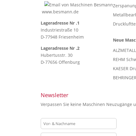
Zerspanun
www.besmann.de
Metallbea
Lageradresse Nr .1
Druckluftt
Industriestraße 10
D-77948 Friesenheim
Neue Masc
Lageradresse Nr .2
ALZMETALL
Hubertusstr. 30
REHM Schw
D-77656 Offenburg
KAESER Dru
BEHRINGER 
Newsletter
Verpassen Sie keine Maschinen Neuzugänge un