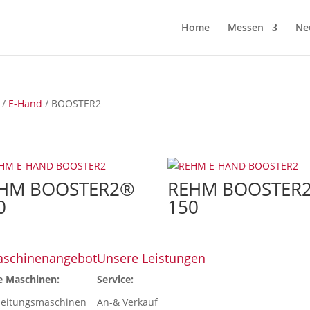
Home
Messen
Ne
/
E-Hand
/ BOOSTER2
HM BOOSTER2®
REHM BOOSTER
0
150
aschinenangebot
Unsere Leistungen
e Maschinen:
Service:
beitungsmaschinen
An-& Verkauf