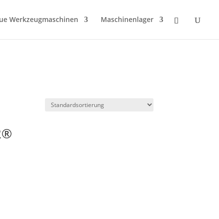
ue Werkzeugmaschinen
Maschinenlager
2®