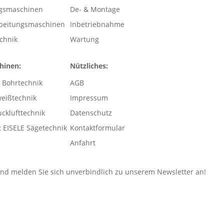
gsmaschinen
De- & Montage
rbeitungsmaschinen
Inbetriebnahme
echnik
Wartung
hinen:
Nützliches:
 Bohrtechnik
AGB
eißtechnik
Impressum
cklufttechnik
Datenschutz
EISELE Sägetechnik
Kontaktformular
Anfahrt
d melden Sie sich unverbindlich zu unserem Newsletter an!