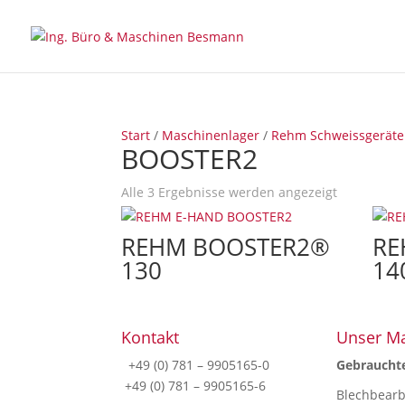
Start
/
Maschinenlager
/
Rehm Schweissgeräte
BOOSTER2
Alle 3 Ergebnisse werden angezeigt
REHM BOOSTER2®
RE
130
14
Kontakt
Unser M
+49 (0) 781 – 9905165-0
Gebraucht
+49 (0) 781 – 9905165-6
Blechbear