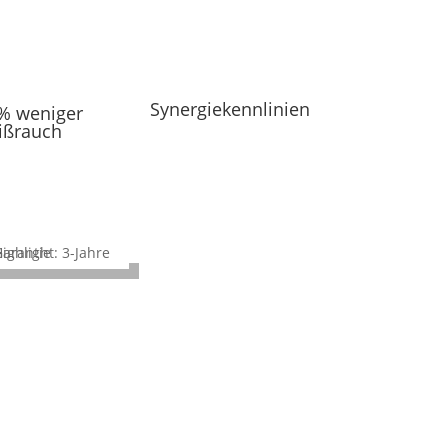
Synergiekennlinien
0% weniger
ißrauch