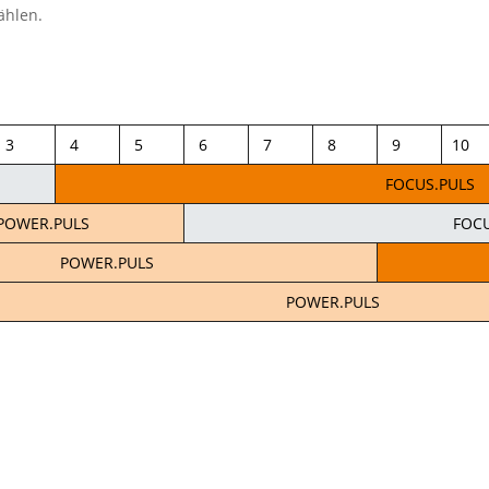
ählen.
3
4
5
6
7
8
9
10
FOCUS.PULS
POWER.PULS
FOC
POWER.PULS
POWER.PULS