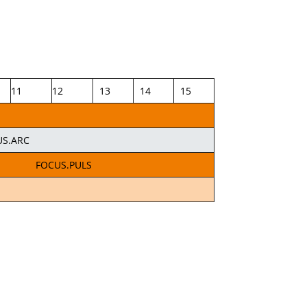
11
12
13
14
15
US.ARC
FOCUS.PULS