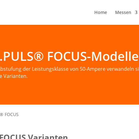
Home
Messen
.PULS® FOCUS-Modelle
 Abstufung der Leistungsklasse von 50-Ampere verwandeln s
e Varianten.
S® FOCUS
FOCUS Varianten