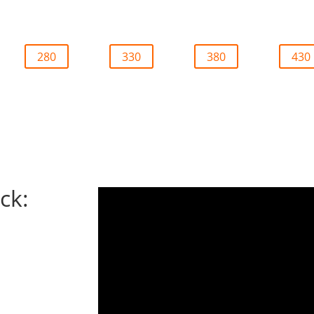
280
330
380
430
ck: