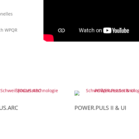
nelles
ach WPQR
US.ARC
POWER.PULS II & UI