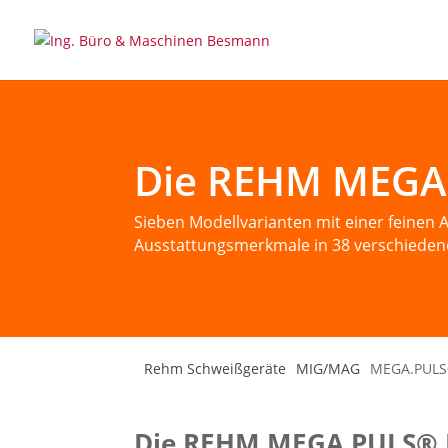
Die REHM MEGA
Sieben Modellvarianten mit einer feinen
Ausstattungsmerkmale in 38 verschieden
Rehm Schweißgeräte
MIG/MAG
MEGA.PUL
Die REHM MEGA.PULS® 