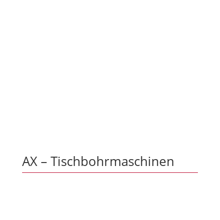
Gewindeschneiden: M 30
Kurzspindel: MT 4
Spindelhub: 140 mm
Ausladung: 300
Vorschub: 0,1 + 0,3
Motor ab: 1,8 / 2,9 kW
-1
(n=750/1500
)
Spindeldrehzahl: 70-1200
-1
min
AX – Tischbohrmaschinen
AX 2-T/S