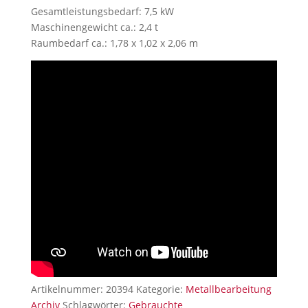
Gesamtleistungsbedarf: 7,5 kW
Maschinengewicht ca.: 2,4 t
Raumbedarf ca.: 1,78 x 1,02 x 2,06 m
Artikelnummer:
20394
Kategorie:
Metallbearbeitung
Archiv
Schlagwörter:
Gebrauchte