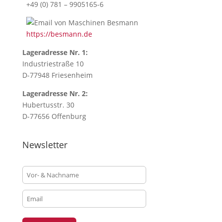
this
+49 (0) 781 – 9905165-6
button,
you
https://besmann.de
will
accept
Lageradresse Nr. 1:
our
Industriestraße 10
terms
D-77948 Friesenheim
and
conditions.
Lageradresse Nr. 2:
This
Hubertusstr. 30
field
D-77656 Offenburg
is
specially
Newsletter
created
for
technical
issues,
only.