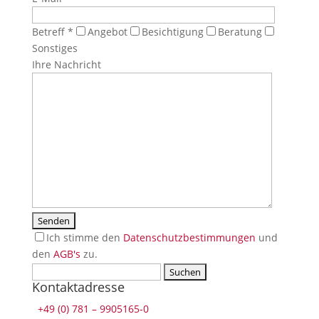
Betreff *
Angebot
Besichtigung
Beratung
Sonstiges
Ihre Nachricht
Ich stimme den
Datenschutzbestimmungen
und
den
AGB's
zu.
Suchen
If
Kontaktadresse
nach:
you
press
+49 (0) 781 – 9905165-0