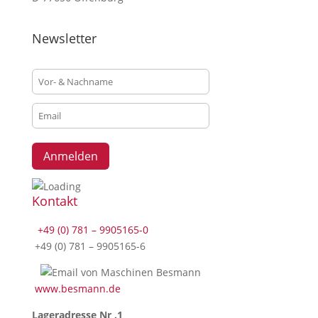
is
specially
Newsletter
created
for
technical
issues,
only.
Kontakt
+49 (0) 781 – 9905165-0
+49 (0) 781 – 9905165-6
www.besmann.de
Lageradresse Nr .1