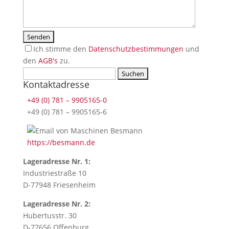
Ich stimme den
Datenschutzbestimmungen
und
den
AGB's
zu.
Suchen
If
Kontaktadresse
nach:
you
press
+49 (0) 781 – 9905165-0
this
+49 (0) 781 – 9905165-6
button,
you
https://besmann.de
will
accept
Lageradresse Nr. 1:
our
Industriestraße 10
terms
D-77948 Friesenheim
and
conditions.
Lageradresse Nr. 2:
This
Hubertusstr. 30
field
D-77656 Offenburg