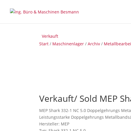
Verkauft
Verkauft
Verkauft
Start
/
Maschinenlager
/
Archiv
/
Metallbearbe
Verkauft/ Sold MEP Sh
MEP Shark 332-1 NC 5.0 Doppelgehrungs Meta
Leistungsstarke Doppelgehrungs Metallbandsäge
Hersteller: MEP
Typ: Shark 332-1 NC 5.0