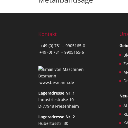
i
e
l
d
i
s
Kontakt
Uns
s
+49 (0) 781 – 9905165-0
Geb
p
+49 (0) 781 – 9905165-6
e
Bl
c
Z
i
Me
a
l
Dr
www.besmann.de
l
y
Lageradresse Nr .1
Neu
c
Industriestraße 10
r
AL
D-77948 Friesenheim
e
RE
Lageradresse Nr .2
a
KA
Hubertusstr. 30
t