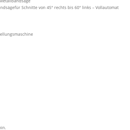
 Metallbandsäge
dsägefür Schnitte von 45° rechts bis 60° links – Vollautomat
stellungsmaschine
min.