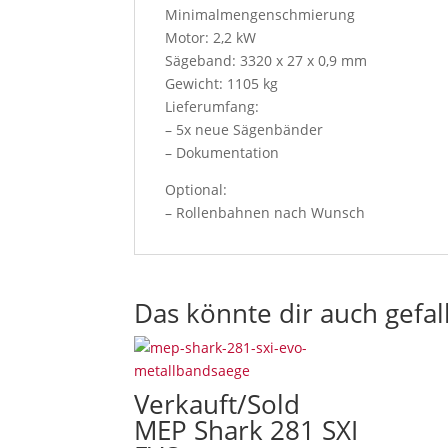
Minimalmengenschmierung
u
Motor: 2,2 kW
w
Sägeband: 3320 x 27 x 0,9 mm
i
Gewicht: 1105 kg
l
Lieferumfang:
l
– 5x neue Sägenbänder
a
– Dokumentation
c
c
Optional:
e
– Rollenbahnen nach Wunsch
p
t
o
u
Das könnte dir auch gefal
r
t
e
r
Verkauft/Sold
m
MEP Shark 281 SXI
s