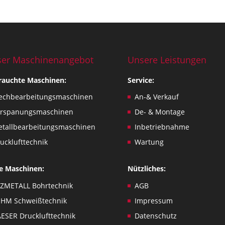
er Maschinenangebot
Unsere Leistungen
rauchte Maschinen:
Service:
echbearbeitungsmaschinen
An-& Verkauf
erspanungsmaschinen
De- & Montage
tallbearbeitungsmaschinen
Inbetriebnahme
ucklufttechnik
Wartung
e Maschinen:
Nützliches:
ZMETALL Bohrtechnik
AGB
HM Schweißtechnik
Impressum
ESER Drucklufttechnik
Datenschutz