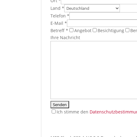
Ort *
Land *
Telefon *
E-Mail *
Betreff *
Angebot
Besichtigung
Be
Ihre Nachricht
Ich stimme den
Datenschutzbestimmu
I
f
y