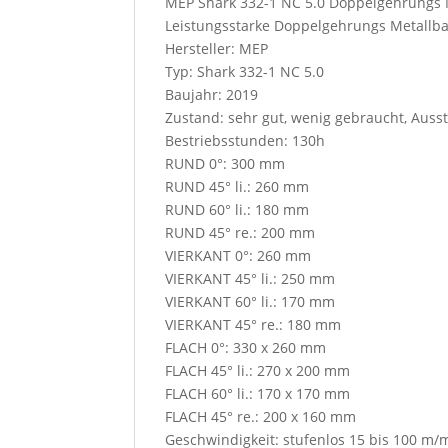
MEP Shark 332-1 NC 5.0 Doppelgehrungs
o
Leistungsstarke Doppelgehrungs Metallban
u
Hersteller: MEP
p
Typ: Shark 332-1 NC 5.0
r
Baujahr: 2019
e
Zustand: sehr gut, wenig gebraucht, Aus
s
Bestriebsstunden: 130h
s
RUND 0°: 300 mm
t
RUND 45° li.: 260 mm
h
RUND 60° li.: 180 mm
i
RUND 45° re.: 200 mm
s
VIERKANT 0°: 260 mm
b
VIERKANT 45° li.: 250 mm
u
VIERKANT 60° li.: 170 mm
t
VIERKANT 45° re.: 180 mm
t
FLACH 0°: 330 x 260 mm
o
FLACH 45° li.: 270 x 200 mm
n
FLACH 60° li.: 170 x 170 mm
,
FLACH 45° re.: 200 x 160 mm
y
Geschwindigkeit: stufenlos 15 bis 100 m/
o