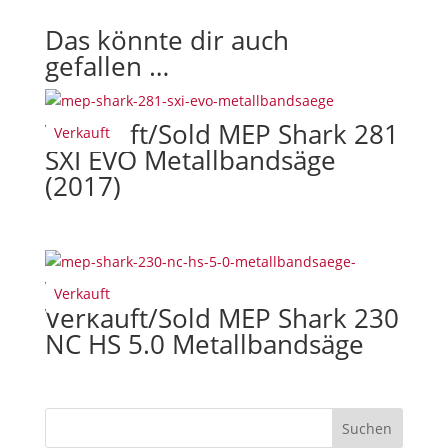
c
Das könnte dir auch
e
gefallen …
p
t
o
Verkauft/Sold MEP Shark 281
u
Verkauft
SXI EVO Metallbandsäge
r
(2017)
t
e
r
m
s
a
Verkauft
Verkauft/Sold MEP Shark 230
n
NC HS 5.0 Metallbandsäge
d
c
o
n
d