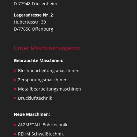
c
D-77948 Friesenheim
h
Lageradresse Nr .2
n
Hubertusstr. 30
i
D-77656 Offenburg
c
a
l
Unser Maschinenangebot
i
s
Gebrauchte Maschinen:
s
Blechbearbeitungsmaschinen
u
e
Zerspanungsmaschinen
s
Metallbearbeitungsmaschinen
,
Drucklufttechnik
o
n
Neue Maschinen:
l
y
ALZMETALL Bohrtechnik
.
REHM Schweißtechnik