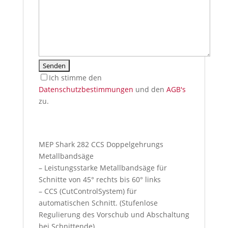
Ich stimme den
Datenschutzbestimmungen
und den
AGB's
zu.
I
f
y
MEP Shark 282 CCS Doppelgehrungs
o
Metallbandsäge
u
– Leistungsstarke Metallbandsäge für
p
Schnitte von 45° rechts bis 60° links
r
– CCS (CutControlSystem) für
e
automatischen Schnitt. (Stufenlose
s
Regulierung des Vorschub und Abschaltung
s
bei Schnittende)