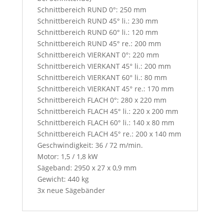
t
Schnittbereich RUND 0°: 250 mm
h
Schnittbereich RUND 45° li.: 230 mm
i
Schnittbereich RUND 60° li.: 120 mm
s
Schnittbereich RUND 45° re.: 200 mm
b
Schnittbereich VIERKANT 0°: 220 mm
u
Schnittbereich VIERKANT 45° li.: 200 mm
t
Schnittbereich VIERKANT 60° li.: 80 mm
t
Schnittbereich VIERKANT 45° re.: 170 mm
o
Schnittbereich FLACH 0°: 280 x 220 mm
n
Schnittbereich FLACH 45° li.: 220 x 200 mm
,
Schnittbereich FLACH 60° li.: 140 x 80 mm
y
Schnittbereich FLACH 45° re.: 200 x 140 mm
o
Geschwindigkeit: 36 / 72 m/min.
u
Motor: 1,5 / 1,8 kW
w
Sägeband: 2950 x 27 x 0,9 mm
i
Gewicht: 440 kg
l
3x neue Sägebänder
l
a
c