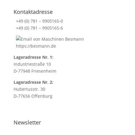
i
t
Kontaktadresse
i
+49 (0) 781 – 9905165-0
o
+49 (0) 781 – 9905165-6
n
s
.
https://besmann.de
T
h
Lageradresse Nr. 1:
i
Industriestraße 10
s
D-77948 Friesenheim
f
Lageradresse Nr. 2:
i
Hubertusstr. 30
e
D-77656 Offenburg
l
d
i
s
Newsletter
s
p