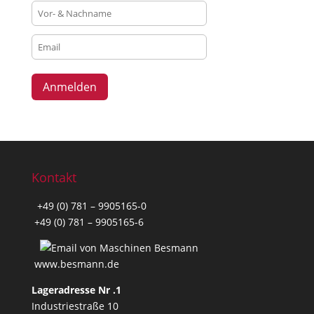
e
c
i
a
l
l
y
c
r
e
a
Kontakt
t
e
+49 (0) 781 – 9905165-0
d
+49 (0) 781 – 9905165-6
f
o
www.besmann.de
r
t
Lageradresse Nr .1
e
Industriestraße 10