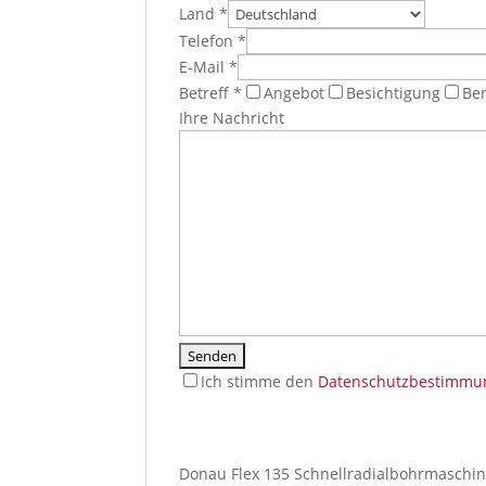
Land *
Telefon *
E-Mail *
Betreff *
Angebot
Besichtigung
Be
Ihre Nachricht
Ich stimme den
Datenschutzbestimmu
I
f
y
Donau Flex 135 Schnellradialbohrmaschi
o