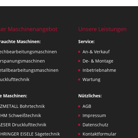
er Maschinenangebot
Unsere Leistungen
rauchte Maschinen:
Service:
echbearbeitungsmaschinen
An-& Verkauf
erspanungsmaschinen
De- & Montage
tallbearbeitungsmaschinen
Inbetriebnahme
ucklufttechnik
Wartung
e Maschinen:
Nützliches:
ZMETALL Bohrtechnik
AGB
HM Schweißtechnik
Impressum
ESER Drucklufttechnik
Datenschutz
HRINGER EISELE Sägetechnik
Kontaktformular