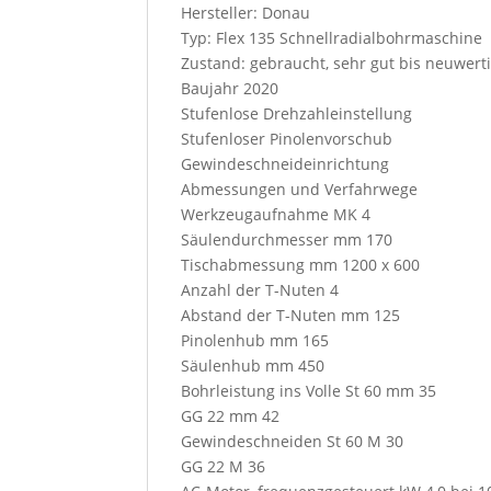
Hersteller: Donau
u
Typ: Flex 135 Schnellradialbohrmaschine
p
Zustand: gebraucht, sehr gut bis neuwert
r
Baujahr 2020
e
Stufenlose Drehzahleinstellung
s
Stufenloser Pinolenvorschub
s
Gewindeschneideinrichtung
t
Abmessungen und Verfahrwege
h
Werkzeugaufnahme MK 4
i
Säulendurchmesser mm 170
s
Tischabmessung mm 1200 x 600
b
Anzahl der T-Nuten 4
u
Abstand der T-Nuten mm 125
t
Pinolenhub mm 165
t
Säulenhub mm 450
o
Bohrleistung ins Volle St 60 mm 35
n
GG 22 mm 42
,
Gewindeschneiden St 60 M 30
y
GG 22 M 36
o