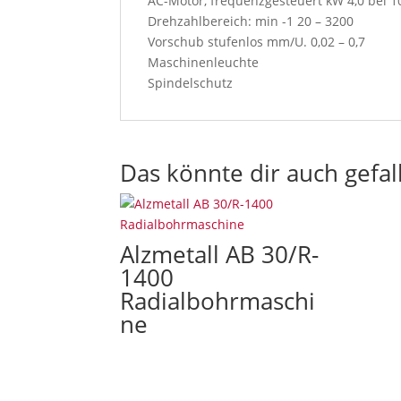
AC-Motor, frequenzgesteuert kW 4,0 bei 1
u
Drehzahlbereich: min -1 20 – 3200
w
Vorschub stufenlos mm/U. 0,02 – 0,7
i
Maschinenleuchte
l
Spindelschutz
l
a
c
c
Das könnte dir auch gefal
e
p
t
o
Alzmetall AB 30/R-
u
1400
r
Radialbohrmaschi
t
ne
e
r
m
s
a