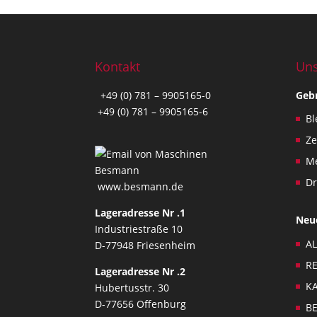
n
d
c
o
Kontakt
Uns
n
+49 (0) 781 – 9905165-0
Geb
d
+49 (0) 781 – 9905165-6
i
Bl
t
Z
i
o
Me
n
Dr
www.besmann.de
s
.
Lageradresse Nr .1
Neu
T
Industriestraße 10
h
AL
D-77948 Friesenheim
i
RE
Lageradresse Nr .2
s
KA
Hubertusstr. 30
f
D-77656 Offenburg
BE
i