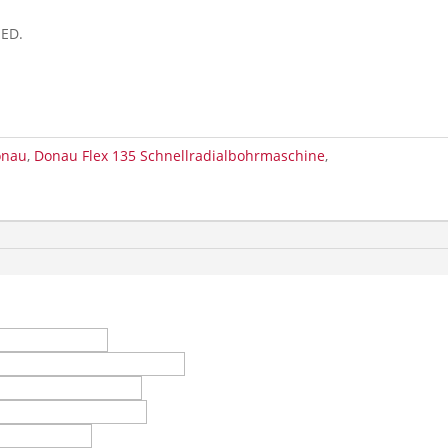
 ED.
onau
,
Donau Flex 135 Schnellradialbohrmaschine
,