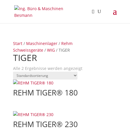
Start
/
Maschinenlager
/
Rehm
Schweissgeräte
/
WIG
/ TIGER
TIGER
Alle 2 Ergebnisse werden angezeigt
REHM TIGER® 180
REHM TIGER® 230