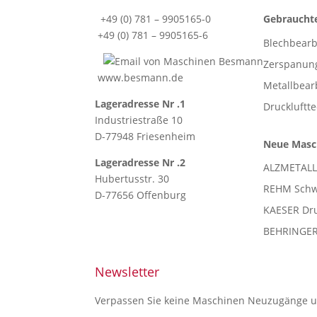
+49 (0) 781 – 9905165-0
Gebraucht
+49 (0) 781 – 9905165-6
Blechbear
Zerspanun
www.besmann.de
Metallbea
Lageradresse Nr .1
Druckluftt
Industriestraße 10
D-77948 Friesenheim
Neue Masc
Lageradresse Nr .2
ALZMETALL
Hubertusstr. 30
REHM Schw
D-77656 Offenburg
KAESER Dru
BEHRINGER 
Newsletter
Verpassen Sie keine Maschinen Neuzugänge un