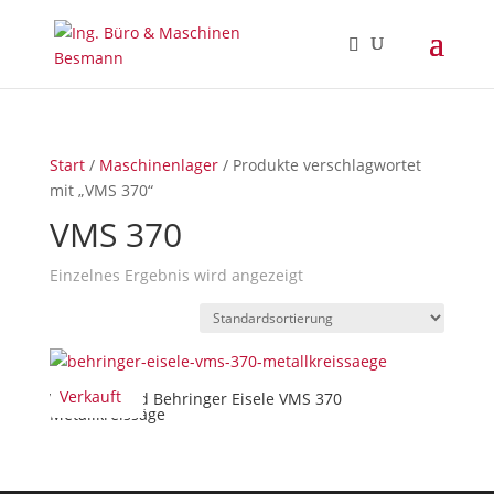
Start
/
Maschinenlager
/ Produkte verschlagwortet
mit „VMS 370“
VMS 370
Einzelnes Ergebnis wird angezeigt
Verkauft
Verkauft/Sold Behringer Eisele VMS 370
Metallkreissäge