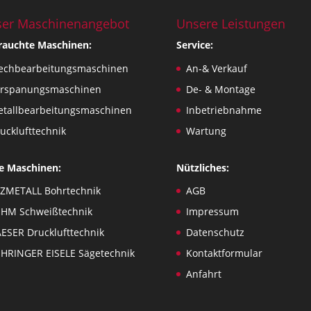
er Maschinenangebot
Unsere Leistungen
rauchte Maschinen:
Service:
echbearbeitungsmaschinen
An-& Verkauf
erspanungsmaschinen
De- & Montage
tallbearbeitungsmaschinen
Inbetriebnahme
ucklufttechnik
Wartung
e Maschinen:
Nützliches:
ZMETALL Bohrtechnik
AGB
HM Schweißtechnik
Impressum
ESER Drucklufttechnik
Datenschutz
HRINGER EISELE Sägetechnik
Kontaktformular
Anfahrt