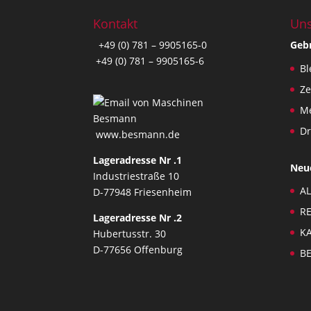
Kontakt
Uns
+49 (0) 781 – 9905165-0
Geb
+49 (0) 781 – 9905165-6
Bl
Z
Me
Dr
www.besmann.de
Lageradresse Nr .1
Neu
Industriestraße 10
AL
D-77948 Friesenheim
RE
Lageradresse Nr .2
KA
Hubertusstr. 30
D-77656 Offenburg
BE