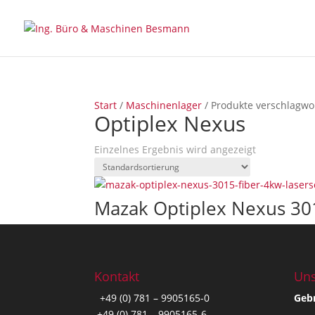
Start
/
Maschinenlager
/ Produkte verschlagwor
Optiplex Nexus
Einzelnes Ergebnis wird angezeigt
Mazak Optiplex Nexus 30
Kontakt
Uns
+49 (0) 781 – 9905165-0
Geb
+49 (0) 781 – 9905165-6