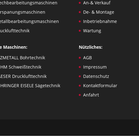
echbearbeitungsmaschinen
An-& Verkauf
erspanungsmaschinen
De- & Montage
tallbearbeitungsmaschinen
Inbetriebnahme
ucklufttechnik
Wartung
e Maschinen:
Nützliches:
ZMETALL Bohrtechnik
AGB
HM Schweißtechnik
Impressum
ESER Drucklufttechnik
Datenschutz
HRINGER EISELE Sägetechnik
Kontaktformular
Anfahrt