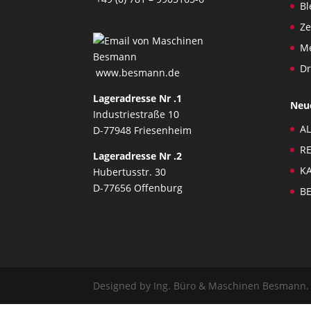
Bl
Z
Me
Dr
www.besmann.de
Lageradresse Nr .1
Neu
Industriestraße 10
AL
D-77948 Friesenheim
RE
Lageradresse Nr .2
KA
Hubertusstr. 30
D-77656 Offenburg
BE
Designed by Ing. Büro & Maschinen Besmann.