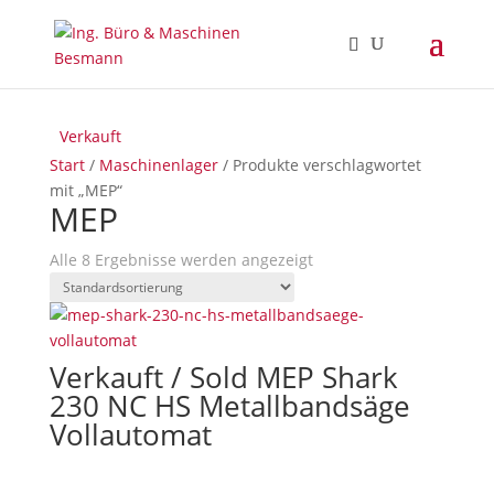
Verkauft
Verkauft
Verkauft
Verkauft
Verkauft
Verkauft
Verkauft
Verkauft
Start
/
Maschinenlager
/ Produkte verschlagwortet
mit „MEP“
MEP
Alle 8 Ergebnisse werden angezeigt
Verkauft / Sold MEP Shark
230 NC HS Metallbandsäge
Vollautomat