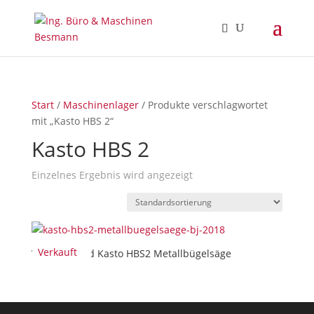
Start
/
Maschinenlager
/ Produkte verschlagwortet
mit „Kasto HBS 2“
Kasto HBS 2
Einzelnes Ergebnis wird angezeigt
Verkauft
Verkauft/Sold Kasto HBS2 Metallbügelsäge