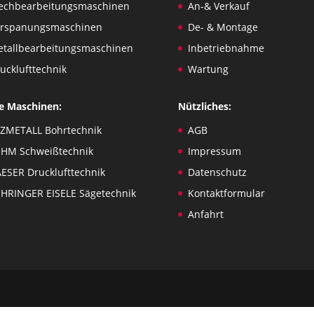
echbearbeitungsmaschinen
An-& Verkauf
erspanungsmaschinen
De- & Montage
tallbearbeitungsmaschinen
Inbetriebnahme
ucklufttechnik
Wartung
e Maschinen:
Nützliches:
ZMETALL Bohrtechnik
AGB
HM Schweißtechnik
Impressum
ESER Drucklufttechnik
Datenschutz
HRINGER EISELE Sägetechnik
Kontaktformular
Anfahrt