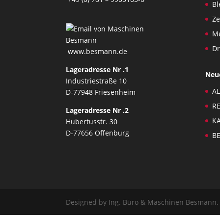
Bl
Z
Me
Dr
www.besmann.de
Lageradresse Nr .1
Neu
Industriestraße 10
AL
D-77948 Friesenheim
RE
Lageradresse Nr .2
KA
Hubertusstr. 30
D-77656 Offenburg
BE
Designed by Ing. Büro & Maschinen Besmann.