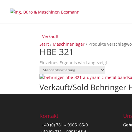
Verkauft
Start
/
Maschinenlager
/ Produkte verschlagwo
HBE 321
Einzelnes Ergebnis wird angezeigt
Verkauft/Sold Behringer
Kontakt
Uns
+49 (0) 781 – 9905165-0
Geb
+49 (0) 781 – 9905165-6