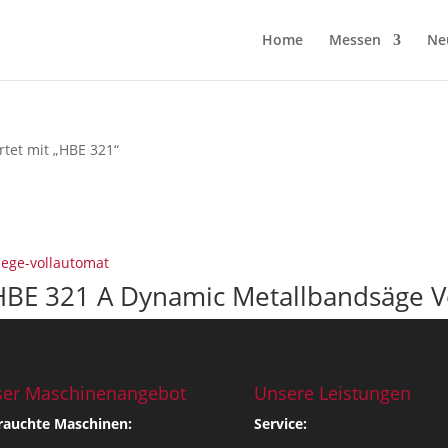
Home
Messen
Ne
rtet mit „HBE 321“
 HBE 321 A Dynamic Metallbandsäge V
er Maschinenangebot
Unsere Leistungen
rauchte Maschinen:
Service: