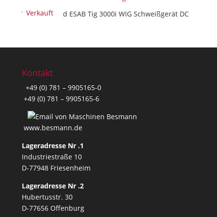
Verkauft
Verkauft/ Sold ESAB Tig 3000i WIG Schweißgerät DC
Kontakt
+49 (0) 781 – 9905165-0
+49 (0) 781 – 9905165-6
www.besmann.de
Lageradresse Nr .1
Industriestraße 10
D-77948 Friesenheim
Lageradresse Nr .2
Hubertusstr. 30
D-77656 Offenburg