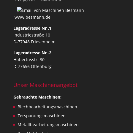
l
y
c
www.besmann.de
r
Lageradresse Nr .1
e
Industriestraße 10
a
D-77948 Friesenheim
t
e
Lageradresse Nr .2
d
Hubertusstr. 30
f
D-77656 Offenburg
o
r
t
Unser Maschinenangebot
e
c
Gebrauchte Maschinen:
h
Blechbearbeitungsmaschinen
n
Zerspanungsmaschinen
i
c
Metallbearbeitungsmaschinen
a