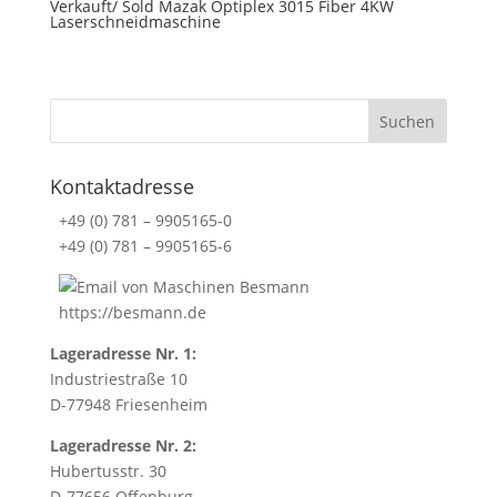
u
Verkauft/ Sold Mazak Optiplex 3015 Fiber 4KW
Laserschneidmaschine
r
t
e
r
m
s
a
Kontaktadresse
n
+49 (0) 781 – 9905165-0
d
+49 (0) 781 – 9905165-6
c
o
n
https://besmann.de
d
Lageradresse Nr. 1:
i
Industriestraße 10
t
D-77948 Friesenheim
i
o
Lageradresse Nr. 2:
n
Hubertusstr. 30
s
D-77656 Offenburg