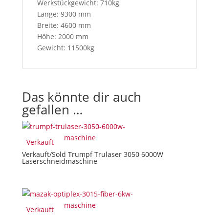
Werkstückgewicht: 710kg
t
Länge: 9300 mm
t
Breite: 4600 mm
o
Höhe: 2000 mm
n
Gewicht: 11500kg
,
y
o
u
Das könnte dir auch
w
gefallen …
i
l
l
a
Verkauft
c
Verkauft/Sold Trumpf Trulaser 3050 6000W
Laserschneidmaschine
c
e
p
t
o
Verkauft