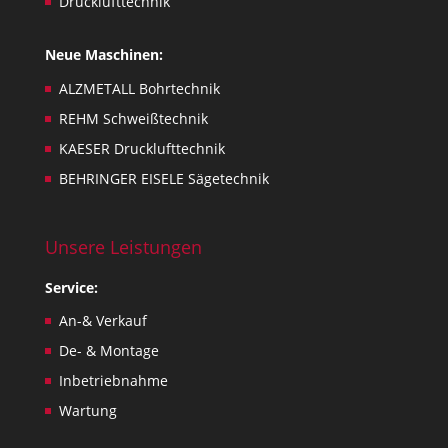
Drucklufttechnik
l
i
Neue Maschinen:
s
s
ALZMETALL Bohrtechnik
u
REHM Schweißtechnik
e
KAESER Drucklufttechnik
s
,
BEHRINGER EISELE Sägetechnik
o
n
Unsere Leistungen
l
y
Service:
.
An-& Verkauf
De- & Montage
Inbetriebnahme
Wartung