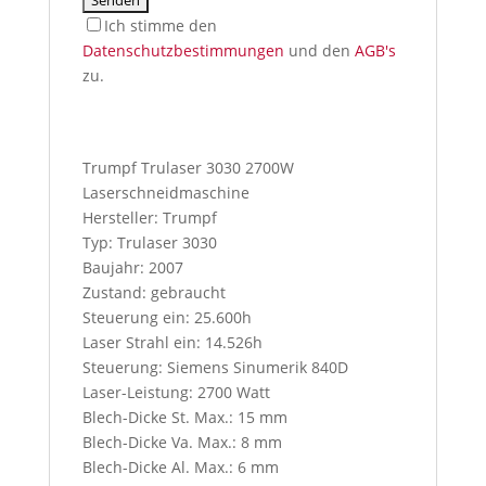
Ich stimme den
Datenschutzbestimmungen
und den
AGB's
zu.
I
f
y
Trumpf Trulaser 3030 2700W
o
Laserschneidmaschine
u
Hersteller: Trumpf
p
Typ: Trulaser 3030
r
Baujahr: 2007
e
Zustand: gebraucht
s
Steuerung ein: 25.600h
s
Laser Strahl ein: 14.526h
t
Steuerung: Siemens Sinumerik 840D
h
Laser-Leistung: 2700 Watt
i
Blech-Dicke St. Max.: 15 mm
s
Blech-Dicke Va. Max.: 8 mm
b
Blech-Dicke Al. Max.: 6 mm
u