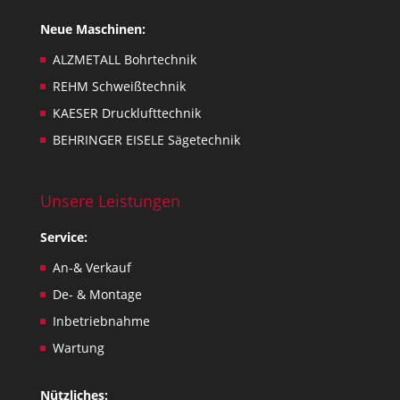
u
Neue Maschinen:
e
s
ALZMETALL Bohrtechnik
,
REHM Schweißtechnik
o
KAESER Drucklufttechnik
n
BEHRINGER EISELE Sägetechnik
l
y
.
Unsere Leistungen
Service:
An-& Verkauf
De- & Montage
Inbetriebnahme
Wartung
Nützliches: