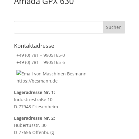
Amada GPX 630
r
m
s
a
n
d
Kontaktadresse
c
o
+49 (0) 781 – 9905165-0
n
+49 (0) 781 – 9905165-6
d
i
t
https://besmann.de
i
Lageradresse Nr. 1:
o
Industriestraße 10
n
D-77948 Friesenheim
s
.
Lageradresse Nr. 2:
T
Hubertusstr. 30
h
D-77656 Offenburg
i