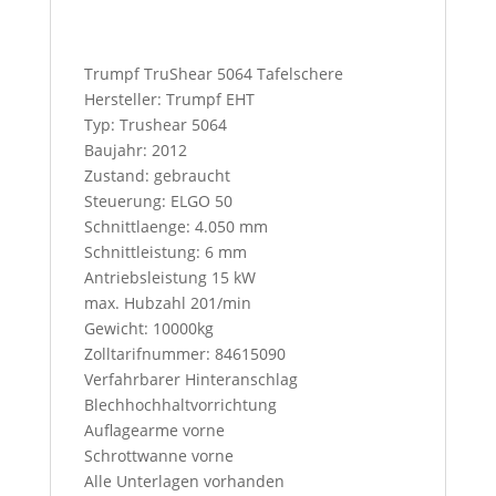
I
f
y
Trumpf TruShear 5064 Tafelschere
o
Hersteller: Trumpf EHT
u
Typ: Trushear 5064
p
Baujahr: 2012
r
Zustand: gebraucht
e
Steuerung: ELGO 50
s
Schnittlaenge: 4.050 mm
s
Schnittleistung: 6 mm
t
Antriebsleistung 15 kW
h
max. Hubzahl 201/min
i
Gewicht: 10000kg
s
Zolltarifnummer: 84615090
b
Verfahrbarer Hinteranschlag
u
Blechhochhaltvorrichtung
t
Auflagearme vorne
t
Schrottwanne vorne
o
Alle Unterlagen vorhanden
n