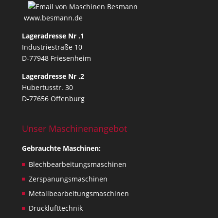
e
a
www.besmann.de
t
Lageradresse Nr .1
e
Industriestraße 10
d
D-77948 Friesenheim
f
o
Lageradresse Nr .2
r
Hubertusstr. 30
t
D-77656 Offenburg
e
c
h
Unser Maschinenangebot
n
Gebrauchte Maschinen:
i
c
Blechbearbeitungsmaschinen
a
Zerspanungsmaschinen
l
Metallbearbeitungsmaschinen
i
s
Drucklufttechnik
s