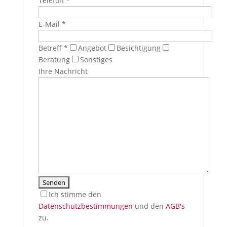
Telefon *
E-Mail *
Betreff *
Angebot
Besichtigung
Beratung
Sonstiges
Ihre Nachricht
Ich stimme den
Datenschutzbestimmungen
und den
AGB's
zu.