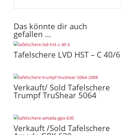
,
y
o
Das könnte dir auch
u
gefallen …
w
i
l
Tafelschere LVD HST – C 40/6
l
a
c
c
e
Verkauft/ Sold Tafelschere
p
Trumpf TruShear 5064
t
o
u
r
t
Verkauft /Sold Tafelschere
e