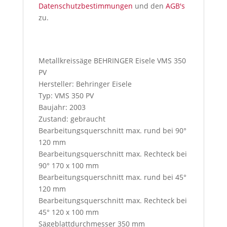
Datenschutzbestimmungen
und den
AGB's
zu.
I
f
y
Metallkreissäge BEHRINGER Eisele VMS 350
o
PV
u
Hersteller: Behringer Eisele
p
Typ: VMS 350 PV
r
Baujahr: 2003
e
Zustand: gebraucht
s
Bearbeitungsquerschnitt max. rund bei 90°
s
120 mm
t
Bearbeitungsquerschnitt max. Rechteck bei
h
90° 170 x 100 mm
i
Bearbeitungsquerschnitt max. rund bei 45°
s
120 mm
b
Bearbeitungsquerschnitt max. Rechteck bei
u
45° 120 x 100 mm
t
Sägeblattdurchmesser 350 mm