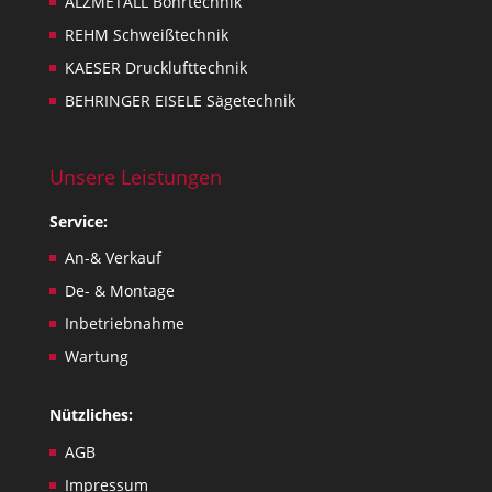
ALZMETALL Bohrtechnik
i
s
REHM Schweißtechnik
s
KAESER Drucklufttechnik
u
BEHRINGER EISELE Sägetechnik
e
s
,
Unsere Leistungen
o
n
Service:
l
y
An-& Verkauf
.
De- & Montage
Inbetriebnahme
Wartung
Nützliches:
AGB
Impressum