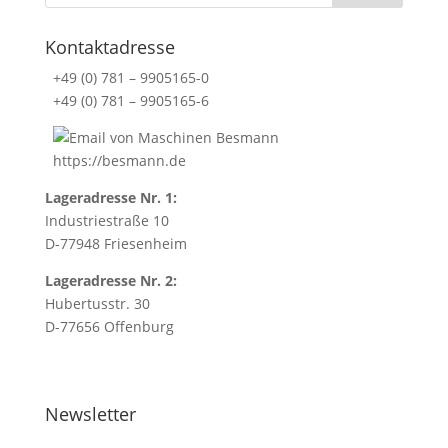
t
e
Kontaktadresse
r
+49 (0) 781 – 9905165-0
m
+49 (0) 781 – 9905165-6
s
a
n
https://besmann.de
d
c
Lageradresse Nr. 1:
o
Industriestraße 10
n
D-77948 Friesenheim
d
Lageradresse Nr. 2:
i
Hubertusstr. 30
t
D-77656 Offenburg
i
o
n
s
Newsletter
.