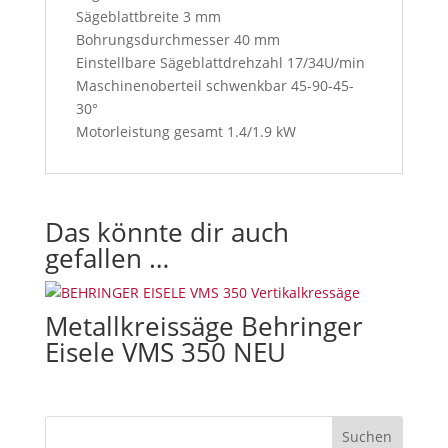
t
Sägeblattbreite 3 mm
o
Bohrungsdurchmesser 40 mm
n
Einstellbare Sägeblattdrehzahl 17/34U/min
,
Maschinenoberteil schwenkbar 45-90-45-
y
30°
o
Motorleistung gesamt 1.4/1.9 kW
u
w
i
l
Das könnte dir auch
l
gefallen …
a
c
c
Metallkreissäge Behringer
e
Eisele VMS 350 NEU
p
t
o
u
r