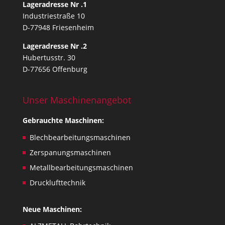
Lageradresse Nr .1
c
Industriestraße 10
r
D-77948 Friesenheim
e
a
Lageradresse Nr .2
t
Hubertusstr. 30
e
D-77656 Offenburg
d
f
Unser Maschinenangebot
o
r
Gebrauchte Maschinen:
t
e
Blechbearbeitungsmaschinen
c
Zerspanungsmaschinen
h
Metallbearbeitungsmaschinen
n
i
Drucklufttechnik
c
a
Neue Maschinen:
l