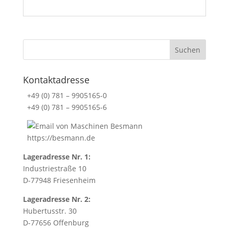
o
n
d
i
t
i
Kontaktadresse
o
n
+49 (0) 781 – 9905165-0
s
+49 (0) 781 – 9905165-6
.
T
https://besmann.de
h
i
Lageradresse Nr. 1:
s
Industriestraße 10
f
D-77948 Friesenheim
i
e
Lageradresse Nr. 2:
l
Hubertusstr. 30
d
D-77656 Offenburg