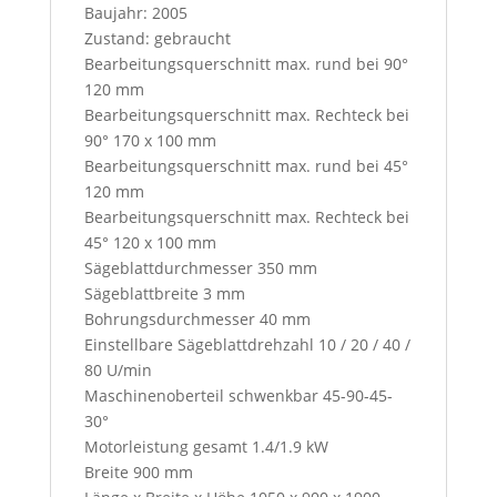
Baujahr: 2005
e
Zustand: gebraucht
s
Bearbeitungsquerschnitt max. rund bei 90°
s
120 mm
t
Bearbeitungsquerschnitt max. Rechteck bei
h
90° 170 x 100 mm
i
Bearbeitungsquerschnitt max. rund bei 45°
s
120 mm
b
Bearbeitungsquerschnitt max. Rechteck bei
u
45° 120 x 100 mm
t
Sägeblattdurchmesser 350 mm
t
Sägeblattbreite 3 mm
o
Bohrungsdurchmesser 40 mm
n
Einstellbare Sägeblattdrehzahl 10 / 20 / 40 /
,
80 U/min
y
Maschinenoberteil schwenkbar 45-90-45-
o
30°
u
Motorleistung gesamt 1.4/1.9 kW
w
Breite 900 mm
i