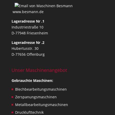
r
t
www.besmann.de
e
Lageradresse Nr .1
c
Industriestraße 10
h
D-77948 Friesenheim
n
i
Lageradresse Nr .2
c
Hubertusstr. 30
a
D-77656 Offenburg
l
i
Unser Maschinenangebot
s
s
Gebrauchte Maschinen:
u
e
Blechbearbeitungsmaschinen
s
Zerspanungsmaschinen
,
Metallbearbeitungsmaschinen
o
n
Drucklufttechnik