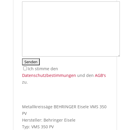
Ich stimme den
Datenschutzbestimmungen
und den
AGB's
zu.
I
f
y
Metallkreissäge BEHRINGER Eisele VMS 350
o
PV
u
Hersteller: Behringer Eisele
p
Typ: VMS 350 PV
r