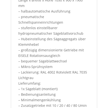
Länge x Breite x Höhe 1050 x 900 x 1900
l
mm
l
– halbautomatische Ausführung
a
– pneumatische
c
Schnellspanneinrichtungen
c
– stufenlos einstellbarer
e
hydropneumatischer Sägeblattvorschub
p
– Hubeinstellung des Sägeaggregats über
t
Klemmhebel
o
– großzügig dimensionierte Getriebe mit
u
EISELE Rotationsausgleich
r
– bequemer Sägeblattwechsel
t
– Mikro-Sprühsystem
e
– Lackierung: RAL 4002 Rotviolett RAL 7035
r
Lichtgrau
m
Lieferumfang:
s
– 1x Sägeblatt (montiert)
a
– Bedienungsanleitung
n
– Minimalmengenkühlung
d
– Zusatzgetriebe mit 10 / 20 / 40 / 80 Umin
c