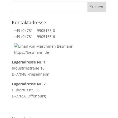
.
T
h
i
Kontaktadresse
s
+49 (0) 781 – 9905165-0
f
+49 (0) 781 – 9905165-6
i
e
l
https://besmann.de
d
Lageradresse Nr. 1:
i
Industriestraße 10
s
D-77948 Friesenheim
s
p
Lageradresse Nr. 2:
e
Hubertusstr. 30
c
D-77656 Offenburg
i
a
l
l