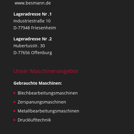
l
www.besmann.de
i
Lageradresse Nr .1
s
Industriestraße 10
s
D-77948 Friesenheim
u
e
Lageradresse Nr .2
s
Hubertusstr. 30
,
D-77656 Offenburg
o
n
Unser Maschinenangebot
l
y
Gebrauchte Maschinen:
.
Blechbearbeitungsmaschinen
Zerspanungsmaschinen
Metallbearbeitungsmaschinen
Drucklufttechnik