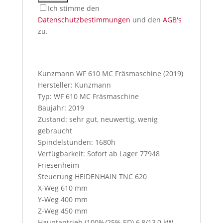
Ich stimme den
Datenschutzbestimmungen
und den
AGB's
zu.
I
f
y
Kunzmann WF 610 MC Fräsmaschine (2019)
o
Hersteller: Kunzmann
u
Typ: WF 610 MC Fräsmaschine
p
Baujahr: 2019
r
Zustand: sehr gut, neuwertig, wenig
e
gebraucht
s
Spindelstunden: 1680h
s
Verfügbarkeit: Sofort ab Lager 77948
t
Friesenheim
h
Steuerung HEIDENHAIN TNC 620
i
X-Weg 610 mm
s
Y-Weg 400 mm
b
Z-Weg 450 mm
u
Hauptantrieb (100%/25% ED) 6,8/13,0 kW