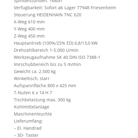
Spindelstunden: 1680h
Verfügbarkeit: Sofort ab Lager 77948 Friesenheim
Steuerung HEIDENHAIN TNC 620
X-Weg 610 mm
Y-Weg 400 mm
Z-Weg 450 mm
Hauptantrieb (100%/25% ED) 6,8/13,0 kW
Drehzahlbereich 1-5.000 U/min
Werkzeugaufnahme SK 40 DIN ISO 7388-1
Vorschubbereich bis zu 5 m/min
Gewicht ca. 2.500 kg
Winkeltisch, starr
Aufspannfläche 800 x 425 mm
T-Nuten 6 x 14 H 7
Tischbelastung max. 300 kg
Kühlmittelanlage
Maschinenleuchte
Lieferumfang:
– El. Handrad
– 3D- Taster