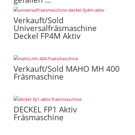
r
t
Verkauft/Sold
e
Universalfräsmaschine
r
Deckel FP4M Aktiv
m
s
a
n
d
Verkauft/Sold MAHO MH 400
c
Fräsmaschine
o
n
d
i
t
DECKEL FP1 Aktiv
i
Fräsmaschine
o
n
s