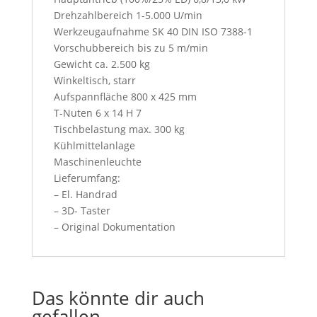
t
Drehzahlbereich 1-5.000 U/min
t
Werkzeugaufnahme SK 40 DIN ISO 7388-1
o
Vorschubbereich bis zu 5 m/min
n
Gewicht ca. 2.500 kg
,
Winkeltisch, starr
y
Aufspannfläche 800 x 425 mm
o
T-Nuten 6 x 14 H 7
u
Tischbelastung max. 300 kg
w
Kühlmittelanlage
i
Maschinenleuchte
l
Lieferumfang:
l
– El. Handrad
a
– 3D- Taster
c
– Original Dokumentation
c
e
p
t
Das könnte dir auch
o
gefallen …
u