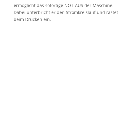
ermöglicht das sofortige NOT-AUS der Maschine.
Dabei unterbricht er den Stromkreislauf und rastet
beim Drücken ein.
Gesamte ALZTRONIC-Optionen
Gehen Sie zu der Optionsübersicht der
ALZTRONIC-Serie.