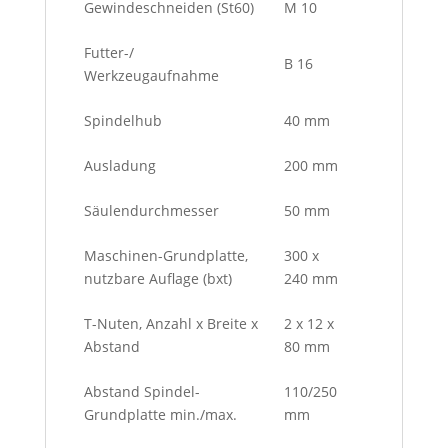
Gewindeschneiden
(St60)
M 10
Futter-/
B 16
Werkzeugaufnahme
Spindelhub
40 mm
Ausladung
200 mm
Säulendurchmesser
50 mm
Maschinen-Grundplatte,
300 x
nutzbare Auflage (bxt)
240 mm
T-Nuten, Anzahl x Breite x
2 x 12 x
Abstand
80 mm
Abstand Spindel-
110/250
Grundplatte min./max.
mm